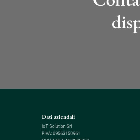
dis
Dati aziendali
IoT Solution Srl
P.IVA: 09563150961