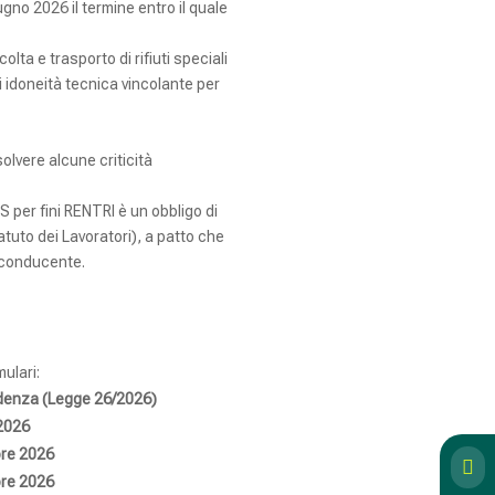
ugno 2026 il termine entro il quale
lta e trasporto di rifiuti speciali
i idoneità tecnica vincolante per
olvere alcune criticità
S per fini RENTRI è un obbligo di
atuto dei Lavoratori), a patto che
el conducente.
ulari:
enza (Legge 26/2026)
2026
re 2026

re 2026