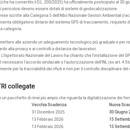
che ha convertito il D.L. 200/2025) ha ufficialmente posticipato al 30 gi
iuti pericolosi devono essere dotati di sistemi di geolocalizzazione.
rese iscritte alla Categoria 5 dell’Albo Nazionale Gestori Ambientali (racco
iventa obbligatorio dotarsi del sistema GPS di tracciamento, requisito d
la categoria.
rmettere alle aziende un adeguamento tecnologico più graduale e per ris
ardo alla privacy e ai controlli a distanza dei lavoratori.
L’Ispettorato Nazionale del Lavoro ha chiarito che l’installazione del GP
 necessario l’accordo sindacale o l’autorizzazione dell’INL (ex art. 4 St
mente per la tracciabilità dei rifiuti e non per il controllo disciplinare d
RI collegate
 un pacchetto di rinvii più ampio che riguarda la digitalizzazione dei form
Vecchia Scadenza
Nuova Scad
31 Dicembre 2025
30 Giugno 
13 Febbraio 2026
15 Settemb
13 Febbraio 2026
15 Settemb