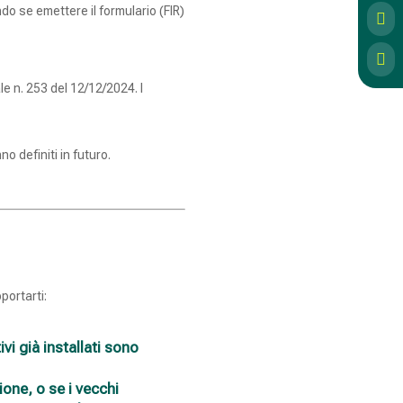
ndo se emettere il formulario (FIR)


e n. 253 del 12/12/2024. I
 definiti in futuro.
portarti:
ivi già installati sono
ione, o se i vecchi