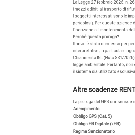
La Legge 27 febbraio 2026, n. 26 (
i mezzi adibiti al trasporto di rif
I soggetti interessati sono le imp
pericolosi). Per queste aziende d
l’iscrizione o il mantenimento del
Perché questa proroga?
Il rinvio è stato concesso per pe
interpretative, in particolare rigu
Chiarimento INL (Nota 831/2026): 
legge ambientale. Pertanto, non è
il sistema sia utilizzato esclusiva
Altre scadenze RENT
La proroga del GPS si inserisce in
Adempimento
Obbligo GPS (Cat. 5)
Obbligo FIR Digitale (xFIR)
Regime Sanzionatorio