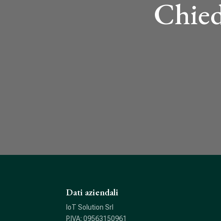
Chied
Dati aziendali
IoT Solution Srl
P.IVA: 09563150961