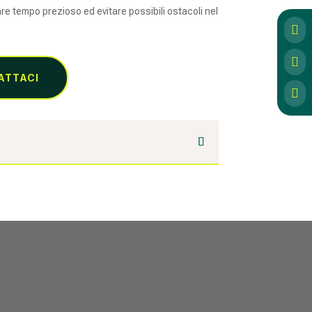
are tempo prezioso ed evitare possibili ostacoli nel


ATTACI
