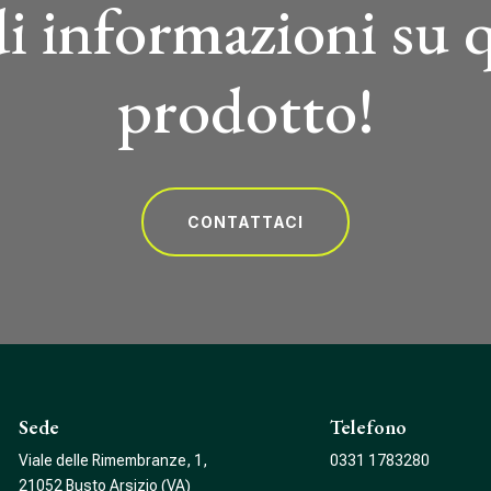
i informazioni su 
prodotto!
CONTATTACI
Sede
Telefono
Viale delle Rimembranze, 1,
0331 1783280
21052 Busto Arsizio (VA)