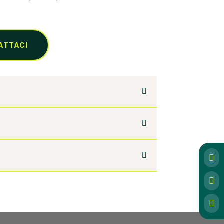
ATTACI


