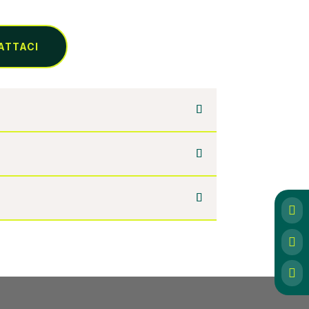
ATTACI


