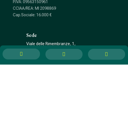
P.IVA: 09563150961
CCIAA/REA: MI 2098869
Cap.Sociale: 16.000 €
Sede
Viale delle Rimembranze, 1,
21052 Busto Arsizio (VA)



Telefono
0331 1783280
Email
info@iotsolution.eu
Privacy policy
–
Preferenze cookie