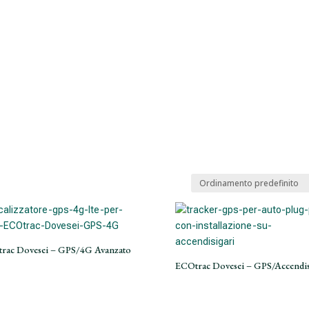
Home
rac Dovesei – GPS/4G Avanzato
ECOtrac Dovesei – GPS/Accendis