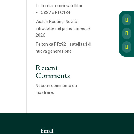
Teltonika: nuovi satellitari
FTC887 e FTC134

Wialon Hosting: Novità
introdotte nel primo trimestre

2026
Teltonika FTx92: I satellitari di

nuova generazione.
Recent
Comments
Nessun commento da
mostrare.
Email