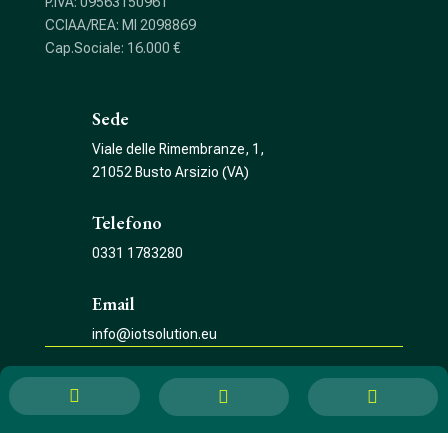
P.IVA: 09563150961
CCIAA/REA: MI 2098869
Cap.Sociale: 16.000 €
Sede
Viale delle Rimembranze, 1,
21052 Busto Arsizio (VA)
Telefono
0331 1783280
Email
info@iotsolution.eu
Privacy policy
–
Preferenze cookie


